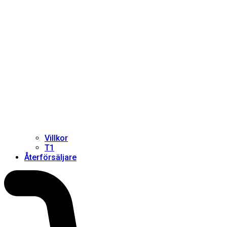
Villkor
T1
Återförsäljare