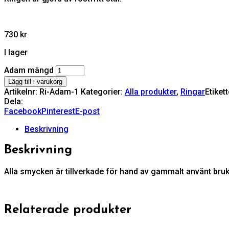
730
kr
I lager
Adam mängd
Lägg till i varukorg
Artikelnr:
Ri-Adam-1
Kategorier:
Alla produkter
,
Ringar
Etikett
Dela:
Facebook
Pinterest
E-post
Beskrivning
Beskrivning
Alla smycken är tillverkade för hand av gammalt använt bruk
Relaterade produkter