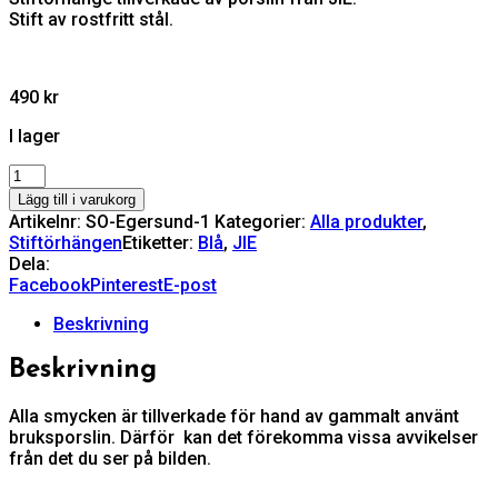
Stift av rostfritt stål.
490
kr
I lager
Egersund
mängd
Lägg till i varukorg
Artikelnr:
SO-Egersund-1
Kategorier:
Alla produkter
,
Stiftörhängen
Etiketter:
Blå
,
JIE
Dela:
Facebook
Pinterest
E-post
Beskrivning
Beskrivning
Alla smycken är tillverkade för hand av gammalt använt
bruksporslin. Därför kan det förekomma vissa avvikelser
från det du ser på bilden.