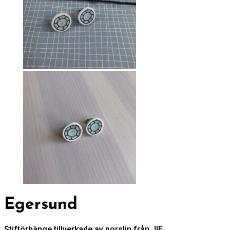
Egersund
Stiftörhänge tillverkade av porslin från JIE.